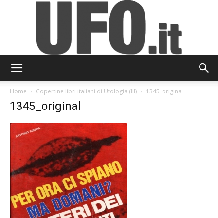
UFO.it
Home
Copertine libri italiani di Ufologia (III)
1345_original
1345_original