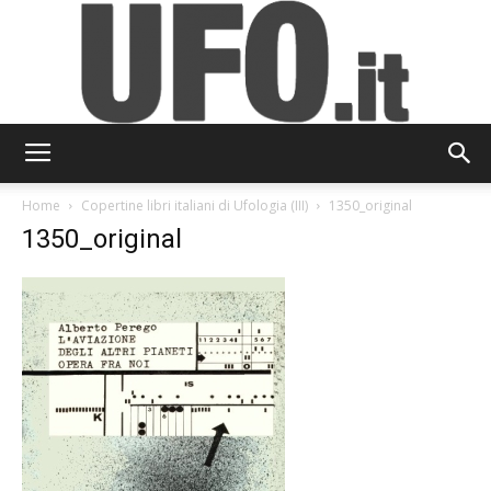
UFO.it
Home
Copertine libri italiani di Ufologia (III)
1350_original
1350_original