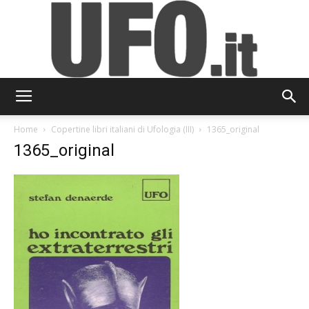
UFO.it
Home
Copertine libri italiani di Ufologia (III)
1365_original
1365_original