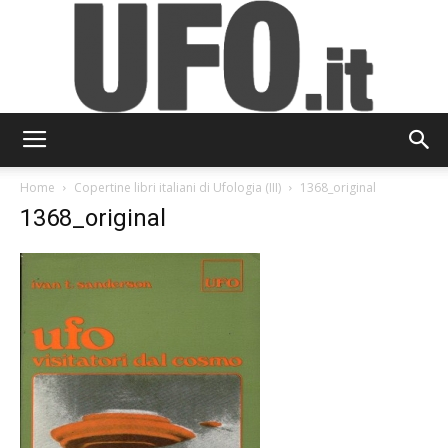
UFO.it
Home
Copertine libri italiani di Ufologia (III)
1368_original
1368_original