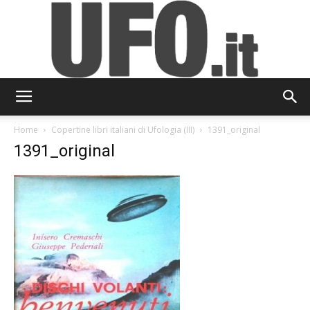
UFO.it
Home
Copertine libri italiani di Ufologia (III)
1391_original
1391_original