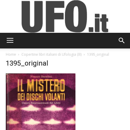
UFO.it
Home
Copertine libri italiani di Ufologia (III)
1395_original
1395_original