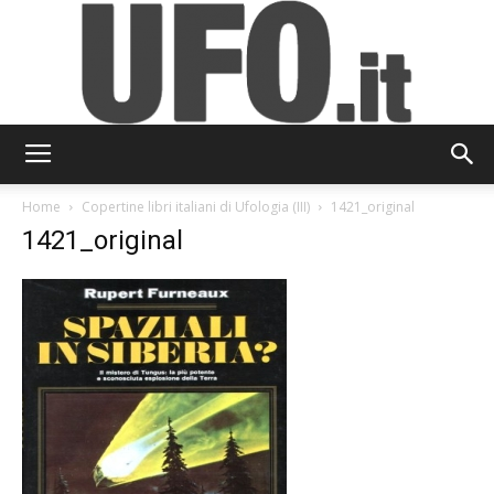
UFO.it
Home
Copertine libri italiani di Ufologia (III)
1421_original
1421_original