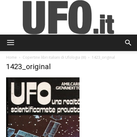
UFO.it
Home
Copertine libri italiani di Ufologia (III)
1423_original
1423_original