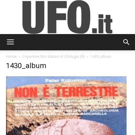
UFO.it
Home
Copertine libri italiani di Ufologia (III)
1430_album
1430_album