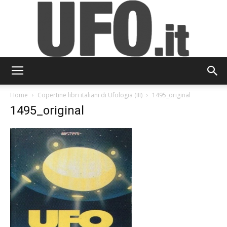
UFO.it
Home
Copertine libri italiani di Ufologia (III)
1495_original
1495_original