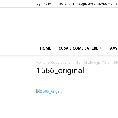
Sign in / Join
REGISTRATI
Segnalare un avvistamento
HOME
COSA E COME SAPERE
AVV
Home
Copertine libri italiani di Ufologia (IV)
1566
1566_original