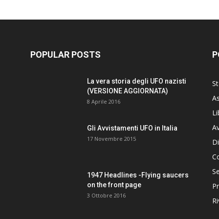
POPULAR POSTS
P
La vera storia degli UFO nazisti
St
(VERSIONE AGGIORNATA)
As
8 Aprile 2016
Li
Av
Gli Avvistamenti UFO in Italia
17 Novembre 2015
Di
C
Se
1947 Headlines -Flying saucers
on the front page
Pr
3 Ottobre 2016
Ri