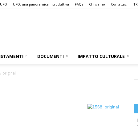
 UFO
UFO: una panoramica introduttiva
FAQs
Chi siamo
Contattaci
TR
UFO.it
ISTAMENTI
DOCUMENTI
IMPATTO CULTURALE
_original