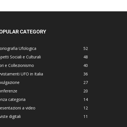
OPULAR CATEGORY
oriografia Ufologica
52
petti Sociali e Culturali
48
bri e Collezionismo
40
vistamenti UFO in Italia
36
vulgazione
27
onferenze
20
nza categoria
14
esentazioni a video
12
viste digitali
11