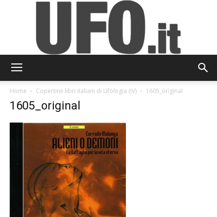
UFO.it
Home
Copertine libri italiani di Ufologia (IV)
1605_original
1605_original