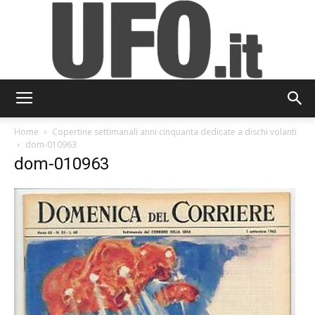
UFO.it
Home
Copertine settimanali anni cinquanta dedicate a dischi volanti
dom-010963
dom-010963