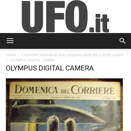
UFO.it
Home
Copertine settimanali anni cinquanta dedicate a dischi volanti
OLYMPUS DIGITAL CAMERA
OLYMPUS DIGITAL CAMERA