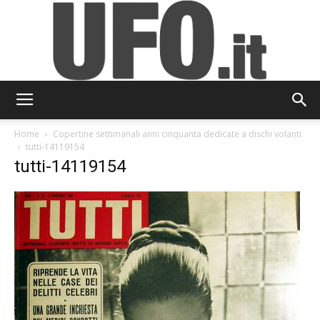
UFO.it
Home
Copertine settimanali anni cinquanta dedicate a dischi volanti
tutti-14119154
tutti-14119154