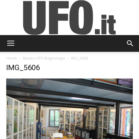
UFO.it
Home
Museo UFO Bagnoregio
IMG_5606
IMG_5606