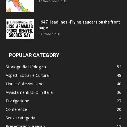
17 Novembre 2015
1947 Headlines -Flying saucers on the front
page
3 Ottobre 2016
POPULAR CATEGORY
Storiografia Ufologica
52
Aspetti Sociali e Culturali
48
Libri e Collezionismo
40
Avvistamenti UFO in Italia
36
Divulgazione
27
Conferenze
20
Senza categoria
14
Presentazioni a video
12