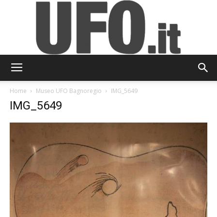
UFO.it
Home
Museo UFO Bagnoregio
IMG_5649
IMG_5649