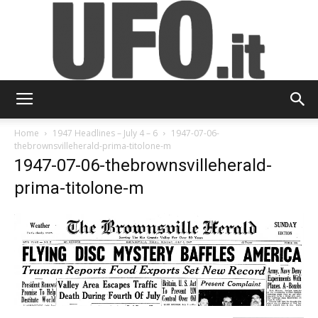
UFO.it
Home
1947 Headlines – July 4 – 6
1947-07-06-
thebrownsvilleherald-prima-titolone-m
1947-07-06-thebrownsvilleherald-
prima-titolone-m