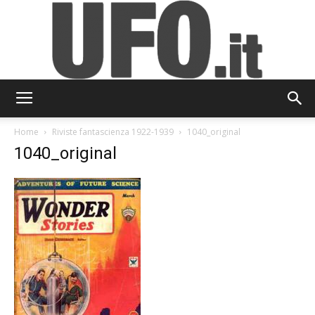
UFO.it
Home
Riviste fantascienza 1922-1939
1040_original
1040_original