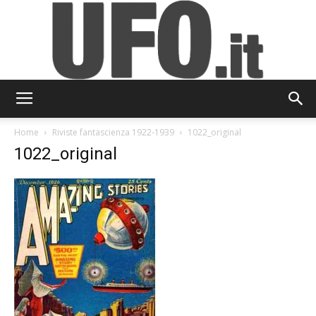
UFO.it
Home
Riviste fantascienza 1922-1939
1022_original
1022_original