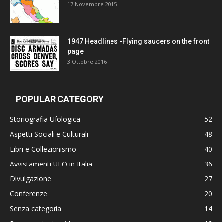
17 Novembre 2015
1947 Headlines -Flying saucers on the front
page
3 Ottobre 2016
POPULAR CATEGORY
Storiografia Ufologica
52
Aspetti Sociali e Culturali
48
Libri e Collezionismo
40
Avvistamenti UFO in Italia
36
Divulgazione
27
Conferenze
20
Senza categoria
14