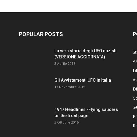
POPULAR POSTS
P
La vera storia degli UFO nazisti
St
(VERSIONE AGGIORNATA)
As
8 Aprile 2016
Li
Av
Gli Avvistamenti UFO in Italia
17 Novembre 2015
Di
C
Se
1947 Headlines -Flying saucers
on the front page
Pr
3 Ottobre 2016
Ri