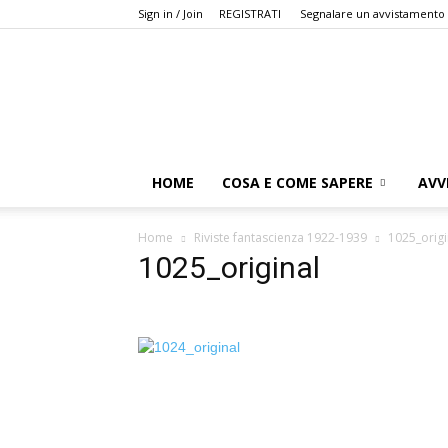
Sign in / Join
REGISTRATI
Segnalare un avvistamento
HOME
COSA E COME SAPERE
AVV
Home
Riviste fantascienza 1922-1939
1025_origi
1025_original