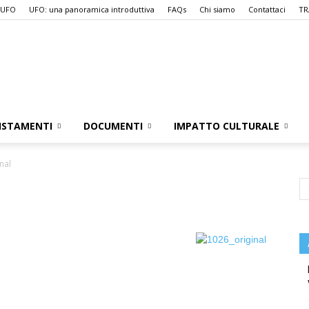
 UFO
UFO: una panoramica introduttiva
FAQs
Chi siamo
Contattaci
TR
UFO.it
ISTAMENTI
DOCUMENTI
IMPATTO CULTURALE
nal