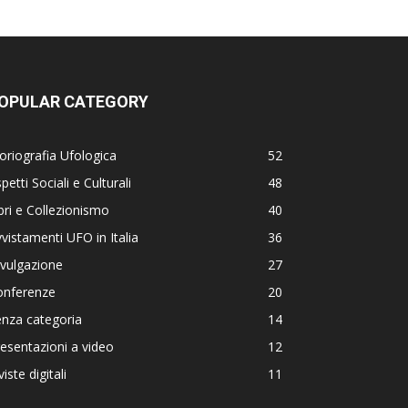
OPULAR CATEGORY
oriografia Ufologica
52
petti Sociali e Culturali
48
bri e Collezionismo
40
vistamenti UFO in Italia
36
vulgazione
27
onferenze
20
nza categoria
14
esentazioni a video
12
viste digitali
11