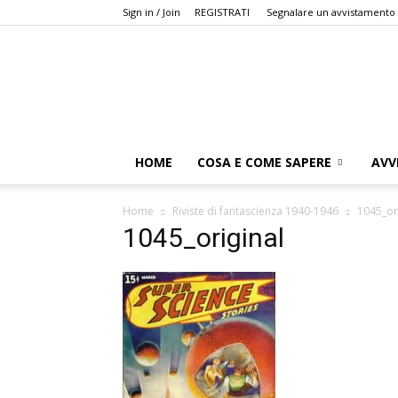
Sign in / Join
REGISTRATI
Segnalare un avvistamento
HOME
COSA E COME SAPERE
AVV
Home
Riviste di fantascienza 1940-1946
1045_or
1045_original