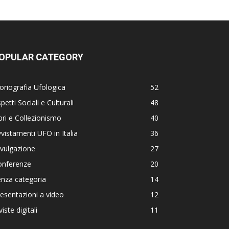
OPULAR CATEGORY
oriografia Ufologica
52
petti Sociali e Culturali
48
bri e Collezionismo
40
vistamenti UFO in Italia
36
vulgazione
27
onferenze
20
nza categoria
14
esentazioni a video
12
viste digitali
11