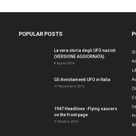
POPULAR POSTS
P
La vera storia degli UFO nazisti
St
(VERSIONE AGGIORNATA)
As
8 Aprile 2016
Li
Av
Gli Avvistamenti UFO in Italia
17 Novembre 2015
Di
C
Se
1947 Headlines -Flying saucers
on the front page
Pr
3 Ottobre 2016
Ri