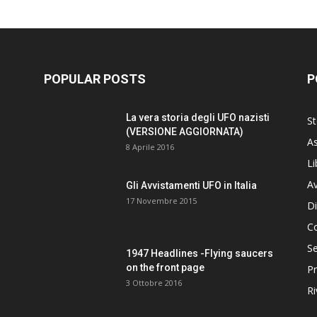
POPULAR POSTS
P
La vera storia degli UFO nazisti
St
(VERSIONE AGGIORNATA)
As
8 Aprile 2016
Li
Av
Gli Avvistamenti UFO in Italia
17 Novembre 2015
Di
C
Se
1947 Headlines -Flying saucers
on the front page
Pr
3 Ottobre 2016
Ri