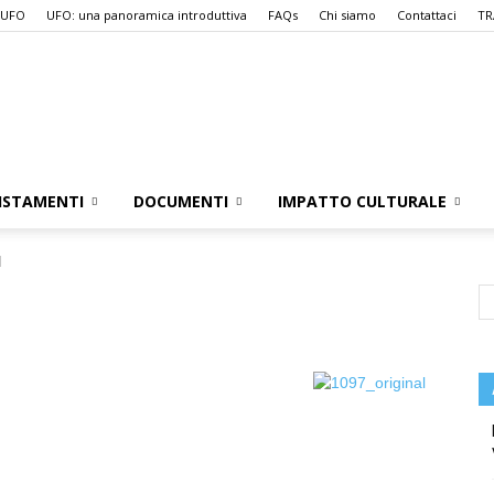
 UFO
UFO: una panoramica introduttiva
FAQs
Chi siamo
Contattaci
TR
UFO.it
ISTAMENTI
DOCUMENTI
IMPATTO CULTURALE
l