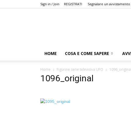
Sign in / Join
REGISTRATI
Segnalare un avvistamento
HOME
COSA E COME SAPERE
AVV
Home
Figurine serie televisiva UFO
1096_origina
1096_original