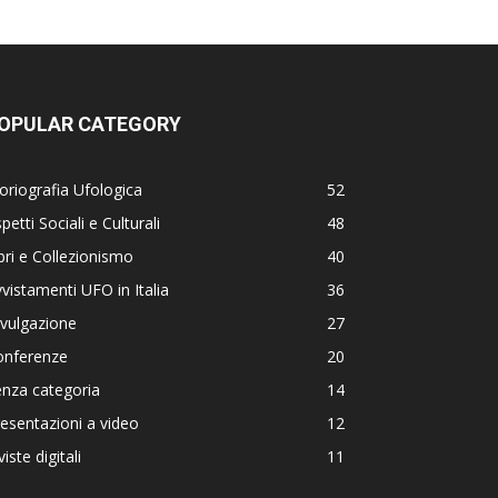
OPULAR CATEGORY
oriografia Ufologica
52
petti Sociali e Culturali
48
bri e Collezionismo
40
vistamenti UFO in Italia
36
vulgazione
27
onferenze
20
nza categoria
14
esentazioni a video
12
viste digitali
11