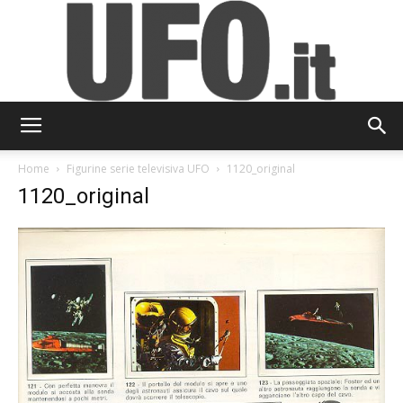
UFO.it
Home
Figurine serie televisiva UFO
1120_original
1120_original