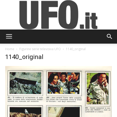
UFO.it
Home
Figurine serie televisiva UFO
1140_original
1140_original