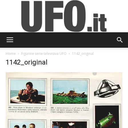
UFO.it
Home
Figurine serie televisiva UFO
1142_original
1142_original