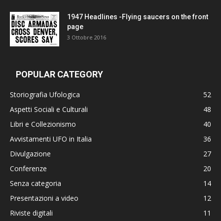
1947 Headlines -Flying saucers on the front
page
3 Ottobre 2016
POPULAR CATEGORY
Storiografia Ufologica
52
Aspetti Sociali e Culturali
48
Libri e Collezionismo
40
Avvistamenti UFO in Italia
36
Divulgazione
27
Conferenze
20
Senza categoria
14
Presentazioni a video
12
Riviste digitali
11