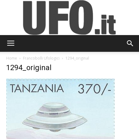
UFO.it
Home
Francobolli Ufologici
1294_original
1294_original