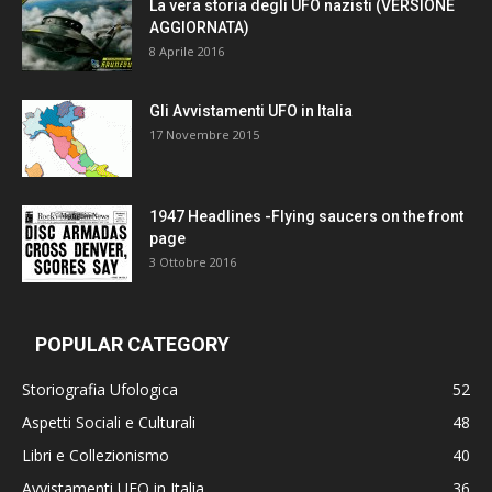
La vera storia degli UFO nazisti (VERSIONE
AGGIORNATA)
8 Aprile 2016
Gli Avvistamenti UFO in Italia
17 Novembre 2015
1947 Headlines -Flying saucers on the front
page
3 Ottobre 2016
POPULAR CATEGORY
Storiografia Ufologica
52
Aspetti Sociali e Culturali
48
Libri e Collezionismo
40
Avvistamenti UFO in Italia
36