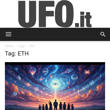
UFO.it
Home
Tags
ETH
Tag: ETH