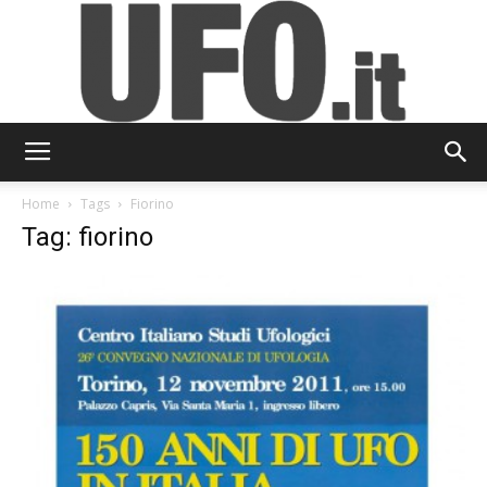
UFO.it
Home
Tags
Fiorino
Tag: fiorino