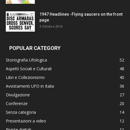
1947 Headlines -Flying saucers on the front
page
3 Ottobre 2016
POPULAR CATEGORY
Storiografia Ufologica
52
Aspetti Sociali e Culturali
48
Libri e Collezionismo
40
Avvistamenti UFO in Italia
36
Divulgazione
27
Conferenze
20
Senza categoria
14
Presentazioni a video
12
Riviste digitali
11