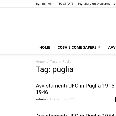
Sign in / Join
REGISTRATI
Segnalare un avvistamento
HOME
COSA E COME SAPERE
AVV
Home
Tags
Puglia
Tag: puglia
Avvistamenti UFO in Puglia 1915
1946
admin
-
18 Novembre 2015