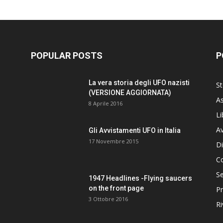
POPULAR POSTS
P
La vera storia degli UFO nazisti
St
(VERSIONE AGGIORNATA)
As
8 Aprile 2016
Li
Av
Gli Avvistamenti UFO in Italia
17 Novembre 2015
Di
C
Se
1947 Headlines -Flying saucers
on the front page
Pr
3 Ottobre 2016
Ri