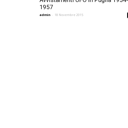
Avvistamenti UFO in Puglia 1954
1957
admin
-
18 Novembre 2015