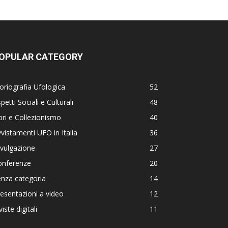
OPULAR CATEGORY
oriografia Ufologica
52
petti Sociali e Culturali
48
bri e Collezionismo
40
vistamenti UFO in Italia
36
vulgazione
27
onferenze
20
nza categoria
14
esentazioni a video
12
viste digitali
11