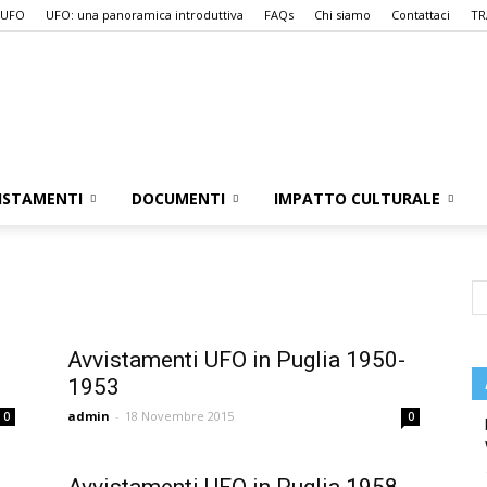
 UFO
UFO: una panoramica introduttiva
FAQs
Chi siamo
Contattaci
TR
UFO.it
ISTAMENTI
DOCUMENTI
IMPATTO CULTURALE
-
Avvistamenti UFO in Puglia 1950-
1953
admin
-
18 Novembre 2015
0
0