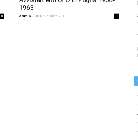
-
Avvistamenti UFO in Puglia 1958-
1963
admin
-
18 Novembre 2015
0
0