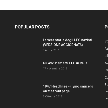
POPULAR POSTS
P
La vera storia degli UFO nazisti
St
(VERSIONE AGGIORNATA)
As
8 Aprile 2016
Li
Av
Gli Avvistamenti UFO in Italia
17 Novembre 2015
Di
C
Se
1947 Headlines -Flying saucers
on the front page
Pr
3 Ottobre 2016
Ri