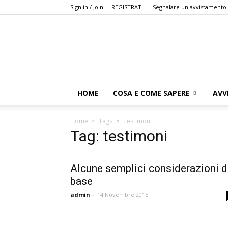
Sign in / Join
REGISTRATI
Segnalare un avvistamento
HOME
COSA E COME SAPERE
AVV
Home
Tags
Testimoni
Tag: testimoni
Alcune semplici considerazioni d
base
admin
-
14 Novembre 2015