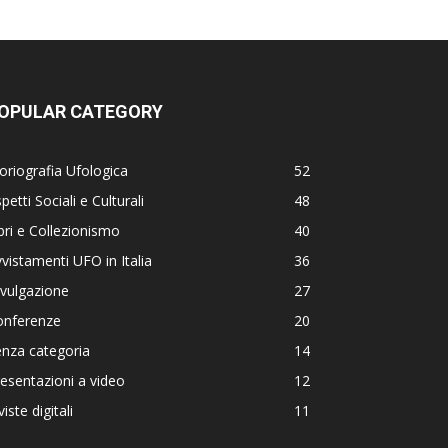
OPULAR CATEGORY
oriografia Ufologica
52
petti Sociali e Culturali
48
bri e Collezionismo
40
vistamenti UFO in Italia
36
vulgazione
27
onferenze
20
nza categoria
14
esentazioni a video
12
viste digitali
11