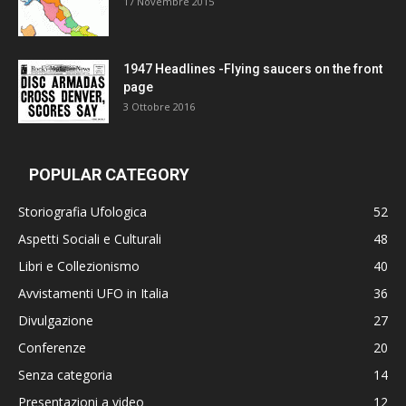
17 Novembre 2015
1947 Headlines -Flying saucers on the front
page
3 Ottobre 2016
POPULAR CATEGORY
Storiografia Ufologica
52
Aspetti Sociali e Culturali
48
Libri e Collezionismo
40
Avvistamenti UFO in Italia
36
Divulgazione
27
Conferenze
20
Senza categoria
14
Presentazioni a video
12