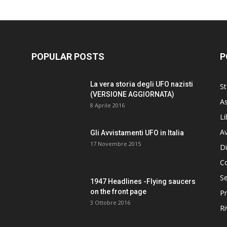
POPULAR POSTS
P
La vera storia degli UFO nazisti
St
(VERSIONE AGGIORNATA)
As
8 Aprile 2016
Li
Av
Gli Avvistamenti UFO in Italia
17 Novembre 2015
Di
C
Se
1947 Headlines -Flying saucers
on the front page
Pr
3 Ottobre 2016
Ri