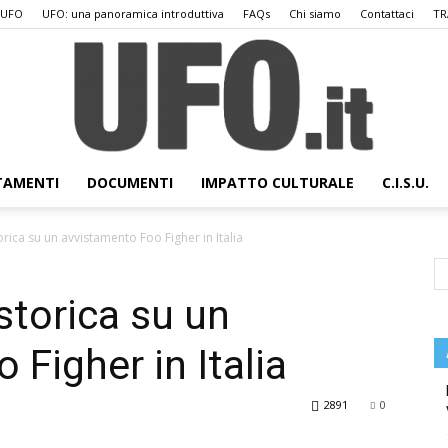
 UFO
UFO: una panoramica introduttiva
FAQs
Chi siamo
Contattaci
TR
TAMENTI
DOCUMENTI
IMPATTO CULTURALE
C.I.S.U.
UFO.it
orica su un avvistamento Foo Figher in Italia
storica su un
Figher in Italia
2891
0