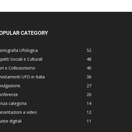
OPULAR CATEGORY
oriografia Ufologica
52
petti Sociali e Culturali
48
bri e Collezionismo
40
vistamenti UFO in Italia
36
vulgazione
27
onferenze
20
nza categoria
14
esentazioni a video
12
viste digitali
11