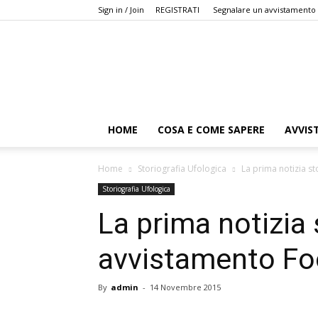
Sign in / Join
REGISTRATI
Segnalare un avvistamento
HOME
COSA E COME SAPERE
AVVIS
Home
Storiografia Ufologica
La prima notizia st
Storiografia Ufologica
La prima notizia 
avvistamento Foo 
By
admin
-
14 Novembre 2015