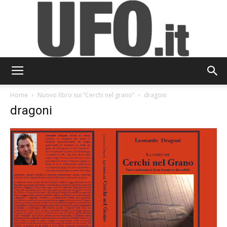
UFO.it
Home
Nuovo libro sui “Cerchi nel grano”
dragoni
dragoni