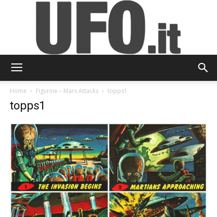
UFO.it
Home
Figurine – Mars Attacks
topps1
topps1