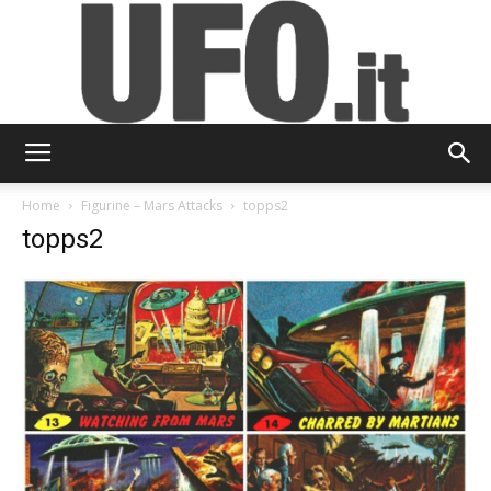
UFO.it
Home
Figurine – Mars Attacks
topps2
topps2