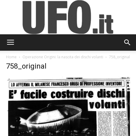
UFO.it
Home
Operazione Origini: la nascita dei dischi volanti
758_original
758_original