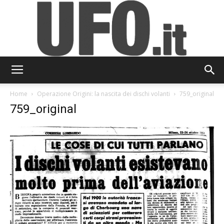
UFO.it
Home
Operazione Origini: la nascita dei dischi volanti
759_original
759_original