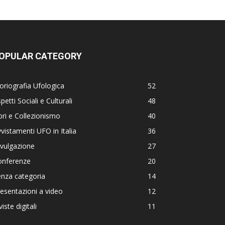
OPULAR CATEGORY
oriografia Ufologica
52
petti Sociali e Culturali
48
bri e Collezionismo
40
vistamenti UFO in Italia
36
vulgazione
27
onferenze
20
nza categoria
14
esentazioni a video
12
viste digitali
11