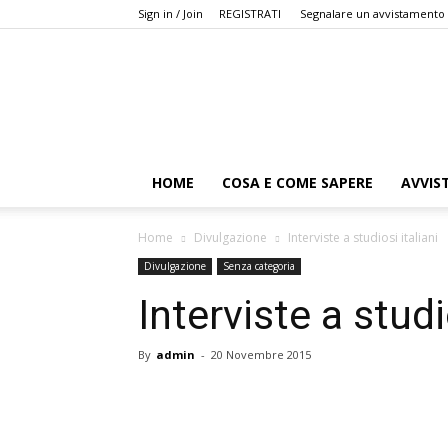
Sign in / Join
REGISTRATI
Segnalare un avvistamento
HOME
COSA E COME SAPERE
AVVIS
Home
Divulgazione
Interviste a studiosi italiani
Divulgazione
Senza categoria
Interviste a studi
By
admin
-
20 Novembre 2015