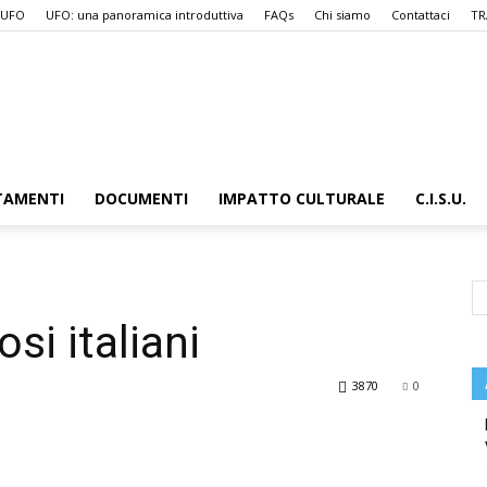
 UFO
UFO: una panoramica introduttiva
FAQs
Chi siamo
Contattaci
TR
UFO.it
TAMENTI
DOCUMENTI
IMPATTO CULTURALE
C.I.S.U.
osi italiani
3870
0