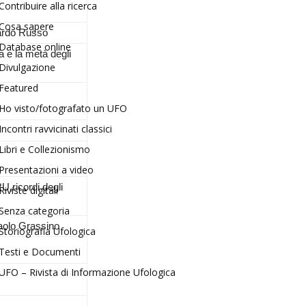
Contribuire alla ricerca
Cosa sapere
rdo Russo
Database online
ta e la metà degli
Divulgazione
Featured
Ho visto/fotografato un UFO
Incontri ravvicinati classici
Libri e Collezionismo
Presentazioni a video
U,ricordi degli
Riviste digitali
Senza categoria
aolo Grassino
Storiografia Ufologica
Testi e Documenti
UFO – Rivista di Informazione Ufologica