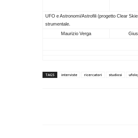
UFO e Astronomi/Astrofili (progetto Clear Skies
strumentale.
Maurizio Verga
Gius
TAGS
interviste
ricercatori
studiosi
ufolo