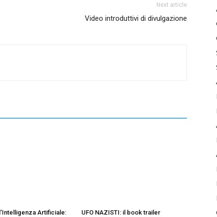
Next article
Video introduttivi di divulgazione
’Intelligenza Artificiale:
UFO NAZISTI: il book trailer