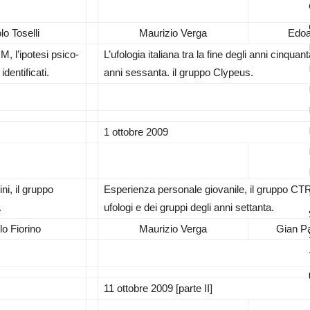
lo Toselli
Maurizio Verga
Edoa
, l’ipotesi psico-
L’ufologia italiana tra la fine degli anni cinquan
dentificati.
anni sessanta. il gruppo Clypeus.
1 ottobre 2009
ni, il gruppo
Esperienza personale giovanile, il gruppo CTR
.
ufologi e dei gruppi degli anni settanta.
o Fiorino
Maurizio Verga
Gian P
11 ottobre 2009 [parte II]