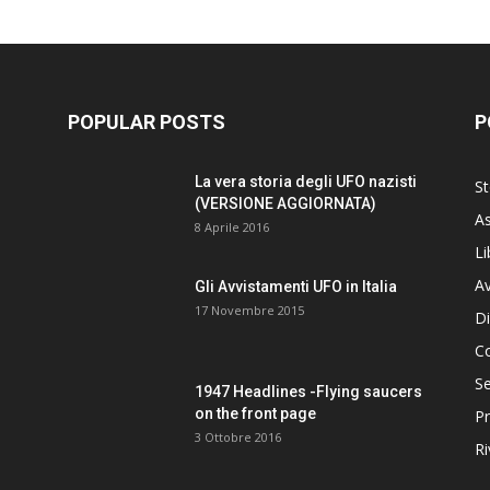
POPULAR POSTS
P
La vera storia degli UFO nazisti
St
(VERSIONE AGGIORNATA)
As
8 Aprile 2016
Li
Av
Gli Avvistamenti UFO in Italia
17 Novembre 2015
Di
C
Se
1947 Headlines -Flying saucers
on the front page
Pr
3 Ottobre 2016
Ri