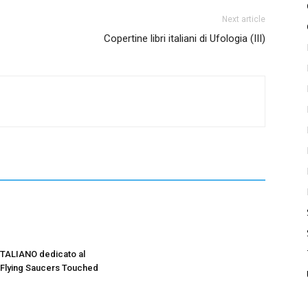
Next article
Copertine libri italiani di Ufologia (III)
ITALIANO dedicato al
 Flying Saucers Touched