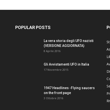
POPULAR POSTS
P
La vera storia degli UFO nazisti
St
(VERSIONE AGGIORNATA)
As
8 Aprile 2016
Li
Av
Gli Avvistamenti UFO in Italia
17 Novembre 2015
Di
C
Se
1947 Headlines -Flying saucers
on the front page
Pr
3 Ottobre 2016
Ri