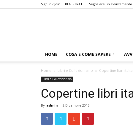
Sign in / Join
REGISTRATI
Segnalare un avvistamento
HOME
COSA E COME SAPERE
AVV
Home
Libri e Collezionismo
Copertine libri italia
Libri e Collezionismo
Copertine libri ita
By
admin
-
2 Dicembre 2015