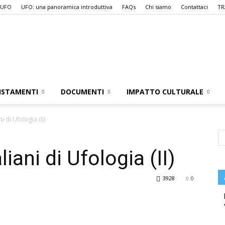
 UFO
UFO: una panoramica introduttiva
FAQs
Chi siamo
Contattaci
TR
UFO.it
ISTAMENTI
DOCUMENTI
IMPATTO CULTURALE
ni di Ufologia (II)
liani di Ufologia (II)
3928
0