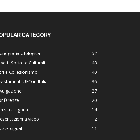
OPULAR CATEGORY
oriografia Ufologica
52
petti Sociali e Culturali
48
bri e Collezionismo
40
vistamenti UFO in Italia
36
vulgazione
27
onferenze
20
nza categoria
14
esentazioni a video
12
viste digitali
11