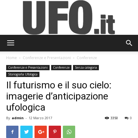
UFO.it
Home
Conferenze e Presentazioni
Conferenze
Conferenze e Presentazioni
Conferenze
Senza categoria
Storiografia Ufologica
Il futurismo e il suo cielo:
imagerie d’anticipazione
ufologica
By
admin
-
12 Marzo 2017
3350
0