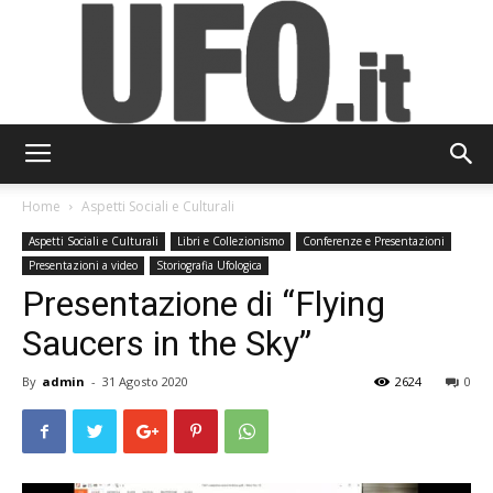
UFO.it
Home
Aspetti Sociali e Culturali
Aspetti Sociali e Culturali
Libri e Collezionismo
Conferenze e Presentazioni
Presentazioni a video
Storiografia Ufologica
Presentazione di “Flying
Saucers in the Sky”
By
admin
-
31 Agosto 2020
2624
0