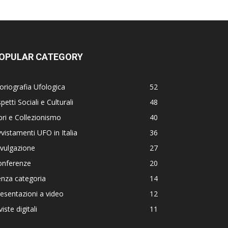
OPULAR CATEGORY
oriografia Ufologica
52
petti Sociali e Culturali
48
bri e Collezionismo
40
vistamenti UFO in Italia
36
vulgazione
27
onferenze
20
nza categoria
14
esentazioni a video
12
viste digitali
11