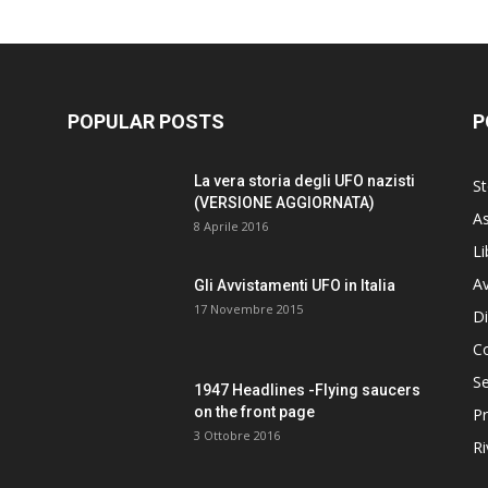
POPULAR POSTS
P
La vera storia degli UFO nazisti
St
(VERSIONE AGGIORNATA)
As
8 Aprile 2016
Li
Av
Gli Avvistamenti UFO in Italia
17 Novembre 2015
Di
C
Se
1947 Headlines -Flying saucers
on the front page
Pr
3 Ottobre 2016
Ri