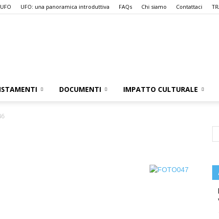
 UFO
UFO: una panoramica introduttiva
FAQs
Chi siamo
Contattaci
TR
UFO.it
ISTAMENTI
DOCUMENTI
IMPATTO CULTURALE
46