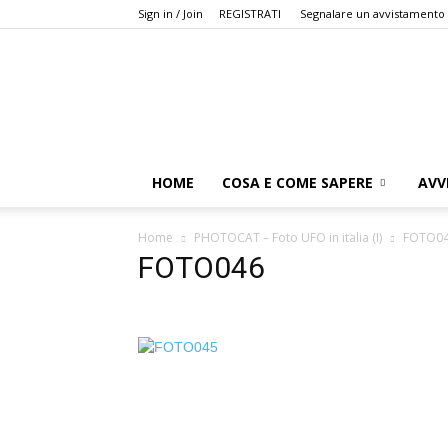
Sign in / Join
REGISTRATI
Segnalare un avvistamento
HOME
COSA E COME SAPERE
AVV
Home
PHOTOCAT – Foto UFO in italia (I)
FOTO0
FOTO046