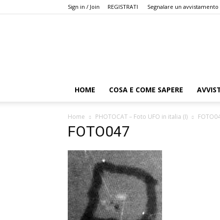
Sign in / Join
REGISTRATI
Segnalare un avvistamento
HOME
COSA E COME SAPERE
AVVIS
Home
PHOTOCAT – Foto UFO in italia (I)
FOTO0
FOTO047