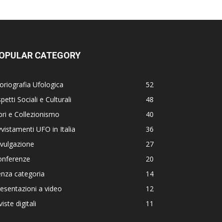
OPULAR CATEGORY
oriografia Ufologica
52
petti Sociali e Culturali
48
bri e Collezionismo
40
vistamenti UFO in Italia
36
vulgazione
27
onferenze
20
nza categoria
14
esentazioni a video
12
viste digitali
11