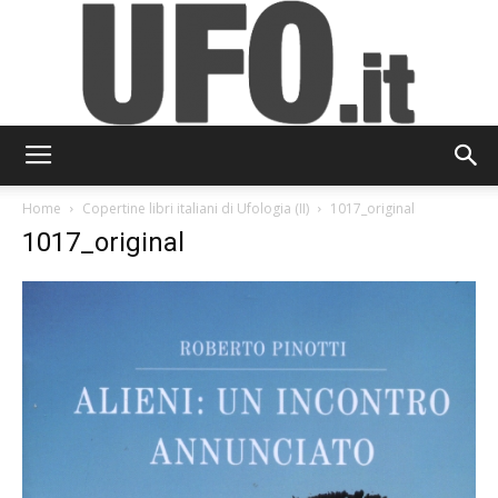
UFO.it
Home
Copertine libri italiani di Ufologia (II)
1017_original
1017_original