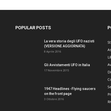
POPULAR POSTS
P
La vera storia degli UFO nazisti
St
(VERSIONE AGGIORNATA)
As
8 Aprile 2016
Li
Av
Gli Avvistamenti UFO in Italia
17 Novembre 2015
Di
C
Se
1947 Headlines -Flying saucers
on the front page
Pr
3 Ottobre 2016
Ri