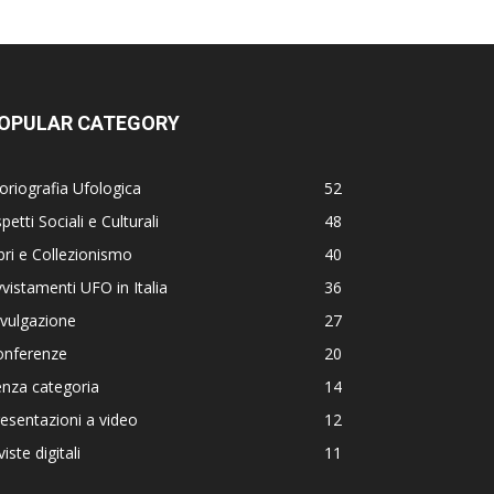
OPULAR CATEGORY
oriografia Ufologica
52
petti Sociali e Culturali
48
bri e Collezionismo
40
vistamenti UFO in Italia
36
vulgazione
27
onferenze
20
nza categoria
14
esentazioni a video
12
viste digitali
11