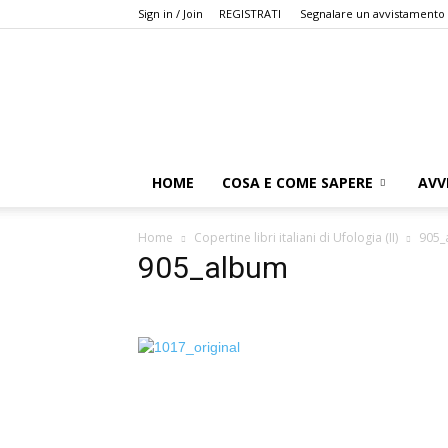
Sign in / Join
REGISTRATI
Segnalare un avvistamento
HOME
COSA E COME SAPERE
AVV
Home
Copertine libri italiani di Ufologia (II)
905_
905_album