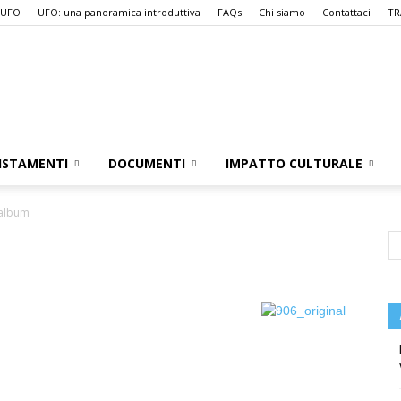
 UFO
UFO: una panoramica introduttiva
FAQs
Chi siamo
Contattaci
TR
UFO.it
ISTAMENTI
DOCUMENTI
IMPATTO CULTURALE
album