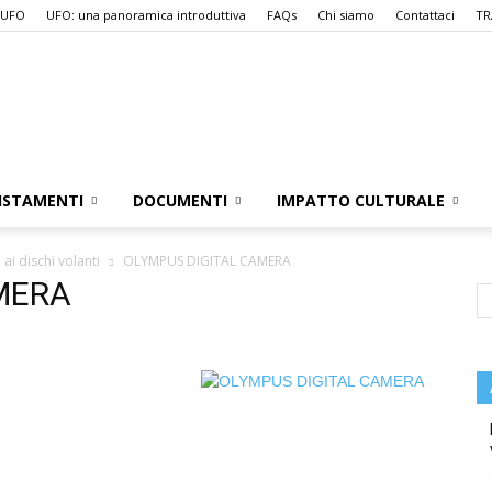
 UFO
UFO: una panoramica introduttiva
FAQs
Chi siamo
Contattaci
TR
UFO.it
ISTAMENTI
DOCUMENTI
IMPATTO CULTURALE
ai dischi volanti
OLYMPUS DIGITAL CAMERA
MERA