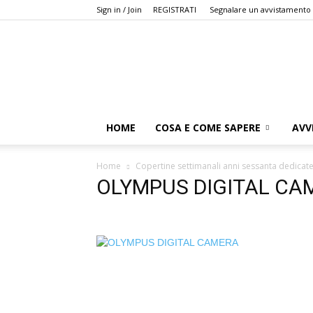
Sign in / Join
REGISTRATI
Segnalare un avvistamento
HOME
COSA E COME SAPERE
AVV
Home
Copertine settimanali anni sessanta dedicate 
OLYMPUS DIGITAL CA