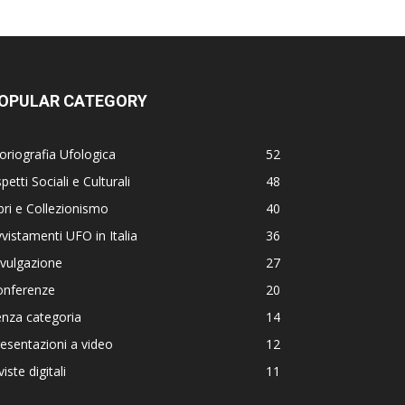
OPULAR CATEGORY
oriografia Ufologica
52
petti Sociali e Culturali
48
bri e Collezionismo
40
vistamenti UFO in Italia
36
vulgazione
27
onferenze
20
nza categoria
14
esentazioni a video
12
viste digitali
11