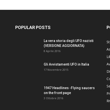
POPULAR POSTS
P
La vera storia degli UFO nazisti
St
(VERSIONE AGGIORNATA)
As
8 Aprile 2016
Li
Av
Gli Avvistamenti UFO in Italia
17 Novembre 2015
Di
C
Se
1947 Headlines -Flying saucers
on the front page
Pr
3 Ottobre 2016
Ri