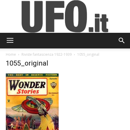
UFO.it
Home
Riviste fantascienza 1922-1939
1055_original
1055_original